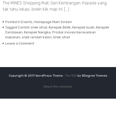
The MINES Shopping Mall, Seri Kembangan. Kepada yang
tak tahu lokasi, boleh klik map ini. […]
Posted in
Events
,
Homepage Main Screen
Tagged
Contoh snek sihat
,
Kerepek Betik
,
Kerepek buah
,
Kerepek
Cendawan
,
Kerepek Nangka
,
Produk inovasi berasaskan
makanan
,
snek rendah kalori
,
Snek sihat
on
Leave a Comment
mMOON
Snek
Rendah
Kalori
di
Malaysia
Copyright © 2017 WordPress Theme :
The 100
by 8Degree Themes
HALFEST
2017
About the company