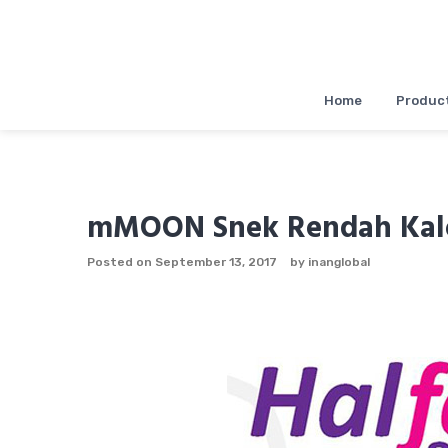
Skip
to
content
Home
Product
mMOON Snek Rendah Kalor
Posted on
September 13, 2017
by
inanglobal