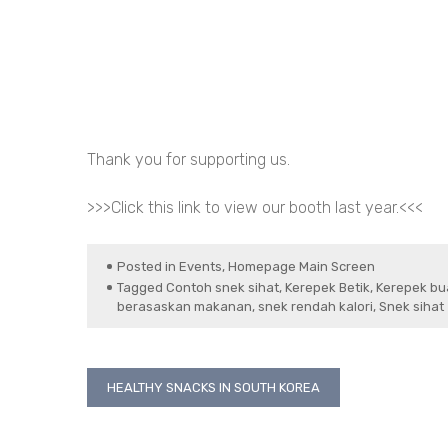
Thank you for supporting us.
>>>Click this
link
to view our booth last year.<<<
Posted in
Events
,
Homepage Main Screen
Tagged
Contoh snek sihat
,
Kerepek Betik
,
Kerepek bu
berasaskan makanan
,
snek rendah kalori
,
Snek sihat
Post
HEALTHY SNACKS IN SOUTH KOREA
navigation